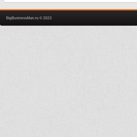
BigBusinessMan.ru © 2023