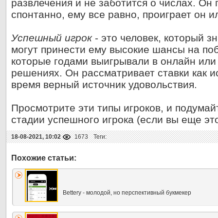
развлечения и не заботится о числах. Он
спонтанно, ему все равно, проиграет он и
Успешный игрок
- это человек, который з
могут принести ему высокие шансы на поб
которые годами выигрывали в онлайн или 
решениях. Он рассматривает ставки как ис
время верный источник удовольствия.
Просмотрите эти типы игроков, и подумай
стадии успешного игрока (если вы еще это
18-08-2021, 10:02
1673
Теги:
Bettery - молодой, но перспективный букмекер