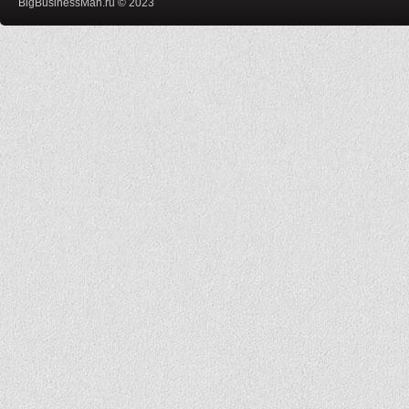
BigBusinessMan.ru © 2023