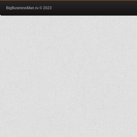
BigBusinessMan.ru © 2023