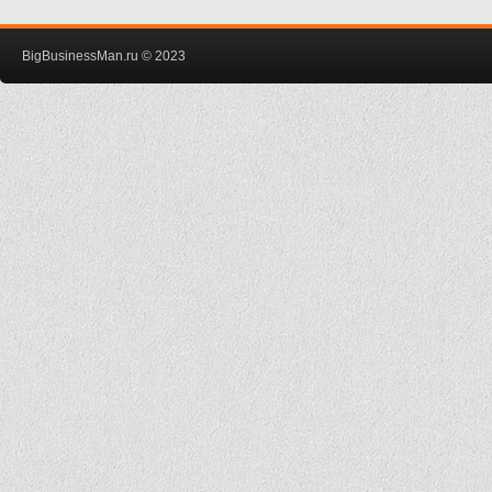
BigBusinessMan.ru © 2023