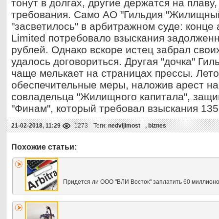
тонут в долгах, другие держатся на плаву
требования. Само АО "Гильдия "Жилищны
"засветилось" в арбитражном суде: конце 
Limited потребовало взыскания задолженн
рублей. Однако вскоре истец забрал свои
удалось договориться. Другая "дочка" Гил
чаще мелькает на страницах прессы. Лет
обеспечительные меры, наложив арест н
совладельца "Жилищного капитала", защ
"Финам", который требовал взыскания 135
21-02-2018, 11:29
1273
Теги:
nedvijimost
,
biznes
Придется ли ООО "ВЛИ Восток" заплатить 60 миллион