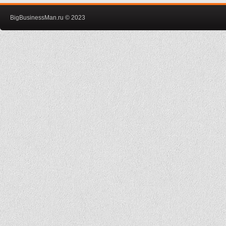
BigBusinessMan.ru © 2023