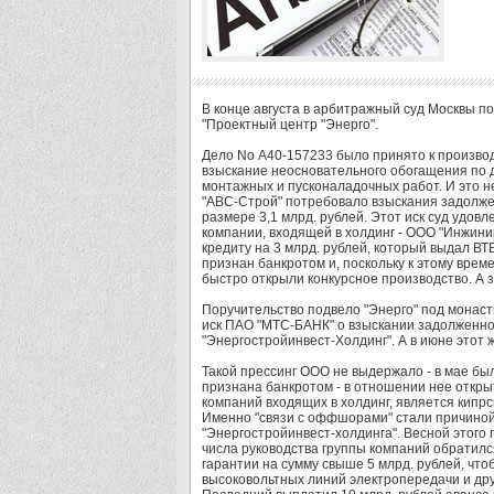
В конце августа в арбитражный суд Москвы п
"Проектный центр "Энерго".
Дело No А40-157233 было принято к производс
взыскание неосновательного обогащения по 
монтажных и пусконаладочных работ. И это н
"АВС-Строй" потребовало взыскания задолжен
размере 3,1 млрд. рублей. Этот иск суд удов
компании, входящей в холдинг - ООО "Инжини
кредиту на 3 млрд. рублей, который выдал В
признан банкротом и, поскольку к этому вре
быстро открыли конкурсное производство. А 
Поручительство подвело "Энерго" под монасты
иск ПАО "МТС-БАНК" о взыскании задолженнос
"Энергостройинвест-Холдинг". А в июне этот 
Такой прессинг ООО не выдержало - в мае бы
признана банкротом - в отношении нее открыт
компаний входящих в холдинг, является кипр
Именно "связи с оффшорами" стали причиной
"Энергостройинвест-холдинга". Весной этого
числа руководства группы компаний обратилс
гарантии на сумму свыше 5 млрд. рублей, что
высоковольтных линий электропередачи и дру