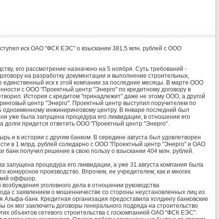
оступил иск ОАО "ФСК ЕЭС" о взыскании 381,5 млн. рублей с ООО
тву, его рассмотрение назначено на 5 ноября. Суть требований -
договору на разработку документации и выполнение строительных,
е единственный иск к этой компании за последние месяцы. В марте ООО
ности с ООО "Проектный центр "Энерго" по кредитному договору в
летворил. История с кредитом "принадлежит" даже не этому ООО, а другой
ринговый центр "Энерго". Проектный центр выступил поручителем по
ТБ одноименному инжиниринговому центру. В январе последний был
мени уже была запущена процедура его ликвидации, в отношении его
за долги придется ответить ООО "Проектный центр "Энерго".
рь и в истории с другим банком. В середине августа был удовлетворен
ти в 1 млрд. рублей солидарно с ООО "Проектный центр "Энерго" и ОАО
же банк получил решение в свою пользу о взыскании 404 млн. рублей.
ла запущена процедура его ликвидации, а уже 31 августа компания была
о конкурсное производство. Впрочем, ее учредителем, как и многих
ский оффшор.
 возбуждения уголовного дела в отношении руководства
 года с заявлением о мошенничестве со стороны неустановленных лиц из
я Альфа-банк. Кредитная организация предоставила холдингу банковские
бы он мог заключить договоры генерального подряда на строительство
гих объектов сетевого строительства с госкомпанией ОАО "ФСК ЕЭС".