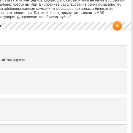
в рамках этих контрактов. Однако работы закончены не были и со своими
-банк, требуя выплат. Внутреннее расследование банка показало, что
ймы аффилированным компаниям в оффшорных зонах и Евросоюзе,
совом положении. Так это или нет, предстоит выяснить МВД.
сударству, оценивается в 2 млрд. рублей.
o
нки" затянулась