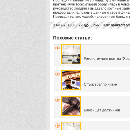
Последний выплатил 10 млрд. рублей аванса 
претензиями госкомпания обратилась в Альфа
руководство холдинга выдавало крупные за
предоставляла ложные данные о своем финан
Предварительно ущерб, нанесенный банку и го
23-02-2018, 03:29
1266
Теги:
bankrotstv
Реконструкция центра "Ясе
С "Бисера" по нитке
Банк ищет должников