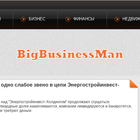
И
БИЗНЕС
ФИНАНСЫ
НЕДВИ
 одно слабое звено в цепи Энергостройинвест-
и над "Энергостройинвест-Холдингом" продолжают сгущаться.
лиардные долги накапливаются, компании ликвидируются и банкротятся,
и требуют деньги.